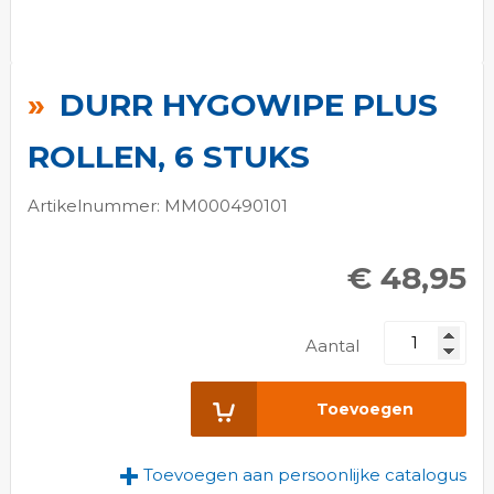
Ga
naar
DURR HYGOWIPE PLUS
het
begin
ROLLEN, 6 STUKS
van
de
Artikelnummer: MM000490101
afbeeldingen-
gallerij
€ 48,95
Aantal
Toevoegen
Toevoegen aan persoonlijke catalogus