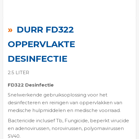
Ga
naar
DURR FD322
het
begin
OPPERVLAKTE
van
de
DESINFECTIE
afbeeldingen-
gallerij
2.5 LITER
FD322 Desinfectie
Snelwerkende gebruiksoplossing voor het
desinfecteren en reinigen van oppervlakken van
medische hulpmiddelen en medische voorraad.
Bactericide inclusief Tb, Fungicide, beperkt virucide
en adenovirussen, norovirussen, polyomavirussen
SV40.