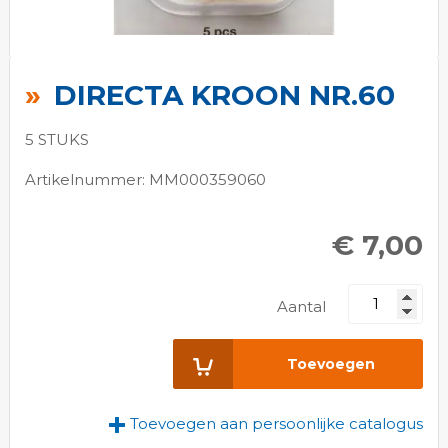
Ga
naar
DIRECTA KROON NR.60
het
begin
5 STUKS
van
de
Artikelnummer: MM000359060
afbeeldingen-
gallerij
€ 7,00
Aantal
Toevoegen
Toevoegen aan persoonlijke catalogus