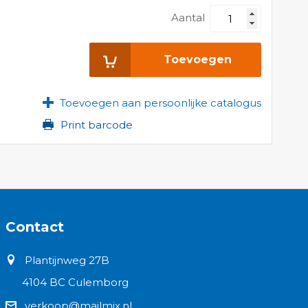
Aantal
Toevoegen
Toevoegen aan persoonlijke catalogus
Print barcode
Contact
Plantijnweg 27B
4104 BC Culemborg
verkoop@mailmix.nl