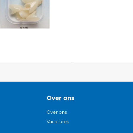
ngen-
Over ons
Over ons
Vacatures