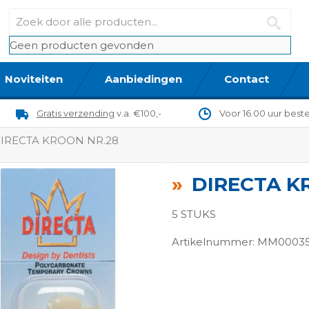
Geen producten gevonden
Noviteiten
Aanbiedingen
Contact
Gratis verzending
v.a. €100,-
Voor 16.00 uur best
IRECTA KROON NR.28
DIRECTA K
5 STUKS
Artikelnummer: MM0003
ngen-