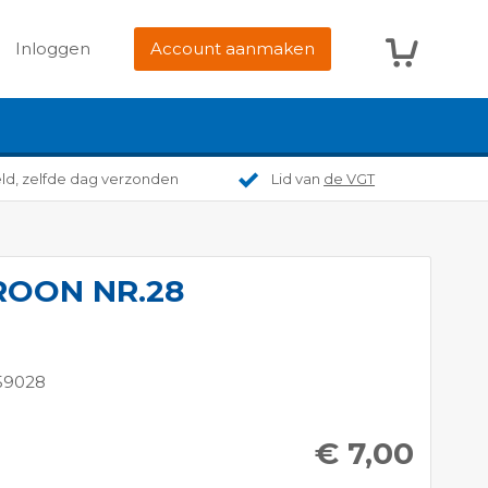
Winkelwag
Inloggen
Account aanmaken
eld, zelfde dag verzonden
Lid van
de VGT
ROON NR.28
59028
€ 7,00