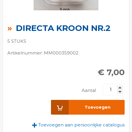
Ga
naar
DIRECTA KROON NR.2
het
begin
5 STUKS
van
de
Artikelnummer: MM000359002
afbeeldingen-
gallerij
€ 7,00
Aantal
Toevoegen
Toevoegen aan persoonlijke catalogus