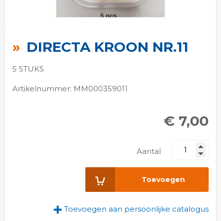
Ga
naar
DIRECTA KROON NR.11
het
begin
5 STUKS
van
de
Artikelnummer: MM000359011
afbeeldingen-
gallerij
€ 7,00
Aantal
Toevoegen
Toevoegen aan persoonlijke catalogus