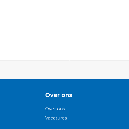
ngen-
Over ons
Over ons
Vacatures