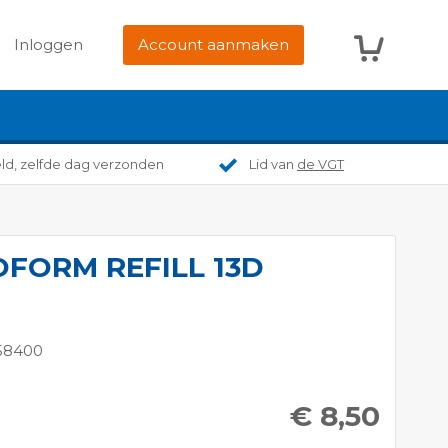
Winkelwag
Inloggen
Account aanmaken
eld, zelfde dag verzonden
Lid van
de VGT
OFORM REFILL 13D
58400
€ 8,50