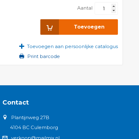
Aantal
Toevoegen
Toevoegen aan persoonlijke catalogus
Print barcode
Contact
Plantijnweg 27B
4104 BC Culemborg
verkoop@mailmix.nl