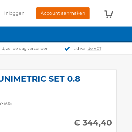
Winkelwag
Inloggen
Account aanmaken
eld, zelfde dag verzonden
Lid van
de VGT
UNIMETRIC SET 0.8
67605
€ 344,40