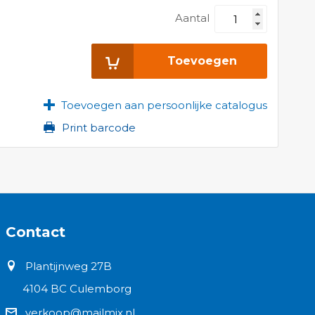
Aantal
Toevoegen
Toevoegen aan persoonlijke catalogus
Print barcode
Contact
Plantijnweg 27B
4104 BC Culemborg
verkoop@mailmix.nl