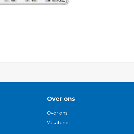
ngen-
Over ons
Over ons
Vacatures