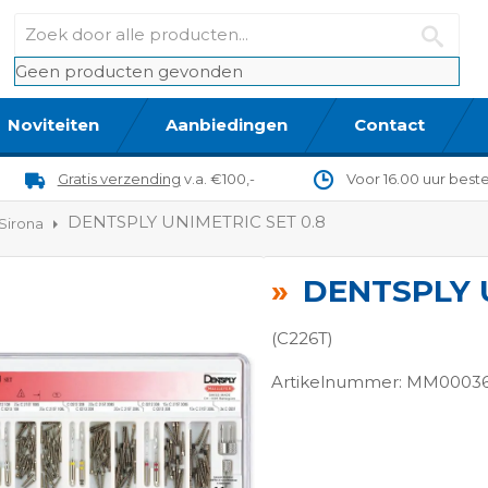
Geen producten gevonden
Noviteiten
Aanbiedingen
Contact
Gratis verzending
v.a. €100,-
Voor 16.00 uur best
DENTSPLY UNIMETRIC SET 0.8
Sirona
DENTSPLY 
(C226T)
Artikelnummer: MM0003
ngen-