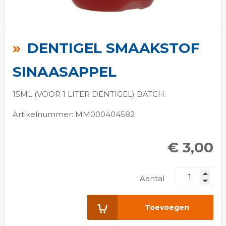
Ga
naar
DENTIGEL SMAAKSTOF
het
begin
SINAASAPPEL
van
de
15ML (VOOR 1 LITER DENTIGEL) BATCH:
afbeeldingen-
Artikelnummer: MM000404582
gallerij
€ 3,00
Aantal
Toevoegen