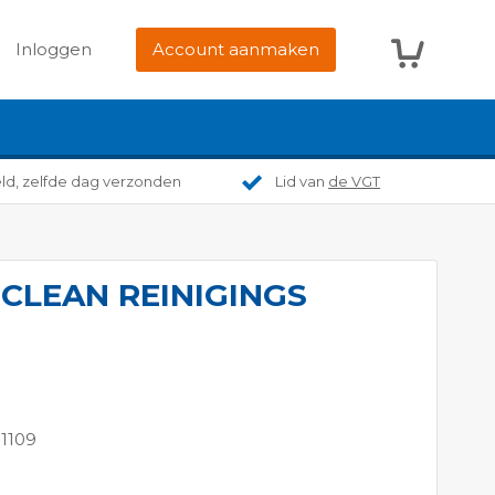
Winkelwag
Inloggen
Account aanmaken
eld, zelfde dag verzonden
Lid van
de VGT
 CLEAN REINIGINGS
1109