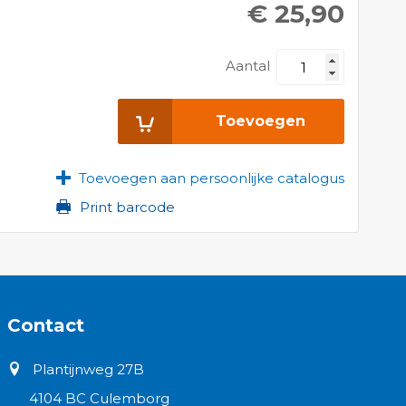
€ 25,90
Aantal
Toevoegen
Toevoegen aan persoonlijke catalogus
Print barcode
Contact
Plantijnweg 27B
4104 BC Culemborg