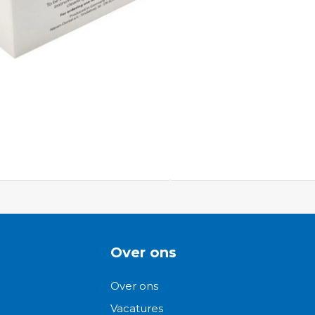
ngen-
Over ons
Over ons
Vacatures