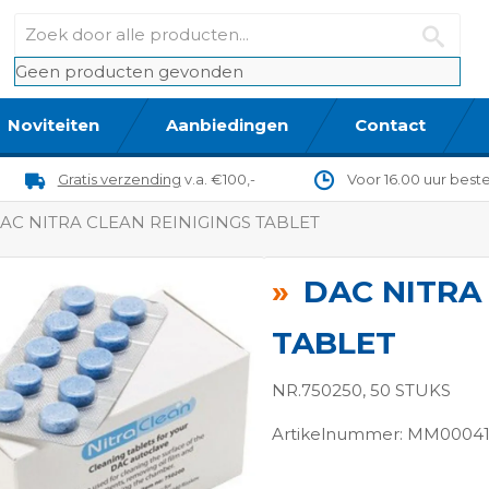
Geen producten gevonden
Noviteiten
Aanbiedingen
Contact
Gratis verzending
v.a. €100,-
Voor 16.00 uur best
AC NITRA CLEAN REINIGINGS TABLET
DAC NITRA
TABLET
NR.750250, 50 STUKS
Artikelnummer: MM00041
ngen-