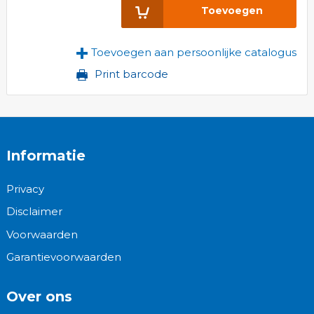
Toevoegen
Toevoegen aan persoonlijke catalogus
Print barcode
Informatie
Privacy
Disclaimer
Voorwaarden
Garantievoorwaarden
Over ons