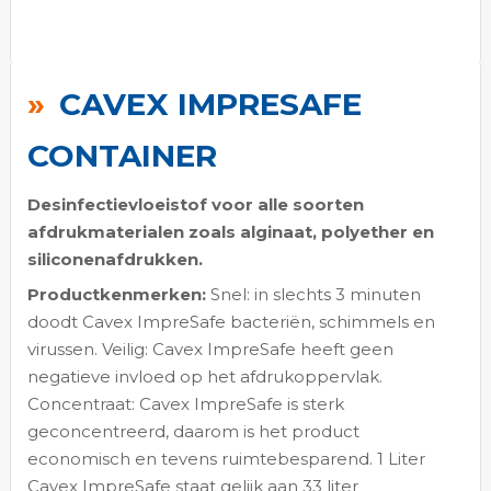
Ga
naar
CAVEX IMPRESAFE
het
begin
CONTAINER
van
de
Desinfectievloeistof voor alle soorten
afbeeldingen-
afdrukmaterialen zoals alginaat, polyether en
gallerij
siliconenafdrukken.
Productkenmerken:
Snel: in slechts 3 minuten
doodt Cavex ImpreSafe bacteriën, schimmels en
virussen. Veilig: Cavex ImpreSafe heeft geen
negatieve invloed op het afdrukoppervlak.
Concentraat: Cavex ImpreSafe is sterk
geconcentreerd, daarom is het product
economisch en tevens ruimtebesparend. 1 Liter
Cavex ImpreSafe staat gelijk aan 33 liter