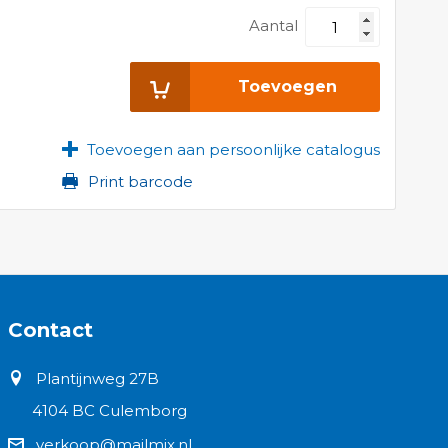
Aantal
Toevoegen
Toevoegen aan persoonlijke catalogus
Print barcode
Contact
Plantijnweg 27B
4104 BC Culemborg
verkoop@mailmix.nl