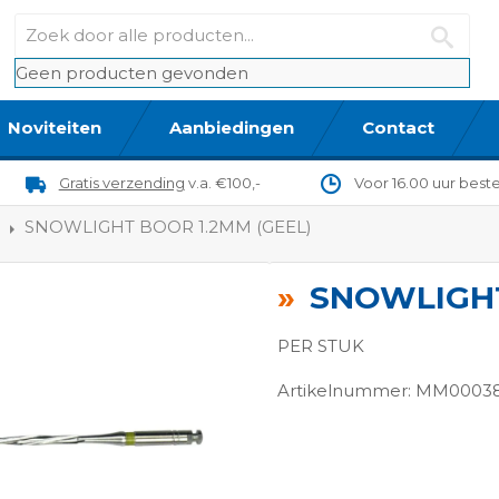
Geen producten gevonden
Noviteiten
Aanbiedingen
Contact
Gratis verzending
v.a. €100,-
Voor 16.00 uur best
SNOWLIGHT BOOR 1.2MM (GEEL)
SNOWLIGHT
PER STUK
Artikelnummer: MM0003
ngen-