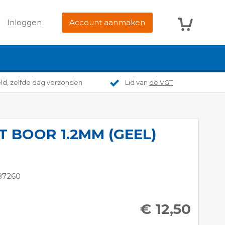
Winkelwag
Inloggen
Account aanmaken
eld, zelfde dag verzonden
Lid van
de VGT
 BOOR 1.2MM (GEEL)
87260
€ 12,50