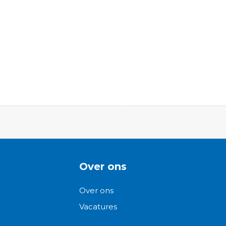
ngen-
Over ons
Over ons
Vacatures