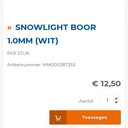
Ga
naar
SNOWLIGHT BOOR
het
begin
1.0MM (WIT)
van
de
PER STUK
afbeeldingen-
Artikelnummer: MM000387255
gallerij
€ 12,50
Aantal
Toevoegen