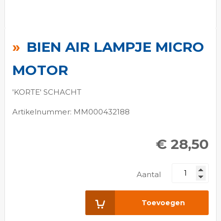
Ga
naar
BIEN AIR LAMPJE MICRO
het
begin
MOTOR
van
de
'KORTE' SCHACHT
afbeeldingen-
Artikelnummer: MM000432188
gallerij
€ 28,50
Aantal
Toevoegen