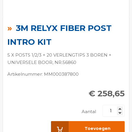
Ga
naar
3M RELYX FIBER POST
het
begin
INTRO KIT
van
de
5 X POSTS 1/2/3 + 20 VERLENGTIPS 3 BOREN +
afbeeldingen-
UNIVERSELE BOOR, NR.56860
gallerij
Artikelnummer: MM000387800
€ 258,65
Aantal
Toevoegen