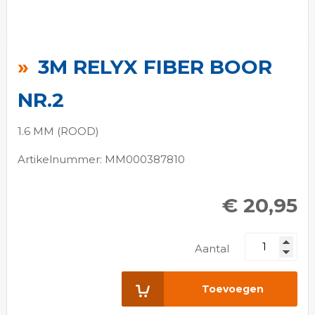
Ga
naar
3M RELYX FIBER BOOR
het
begin
NR.2
van
de
1.6 MM (ROOD)
afbeeldingen-
Artikelnummer: MM000387810
gallerij
€ 20,95
Aantal
Toevoegen