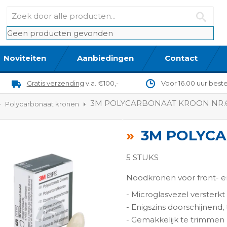
Geen producten gevonden
Noviteiten
Aanbiedingen
Contact
Gratis verzending
v.a. €100,-
Voor 16.00 uur best
3M POLYCARBONAAT KROON NR.
Polycarbonaat kronen
3M POLYC
5 STUKS
Noodkronen voor front- 
- Microglasvezel versterkt
ngen-
- Enigszins doorschijnend,
- Gemakkelijk te trimme