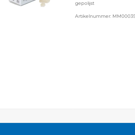
gepolijst
Artikelnummer: MM0003
ngen-