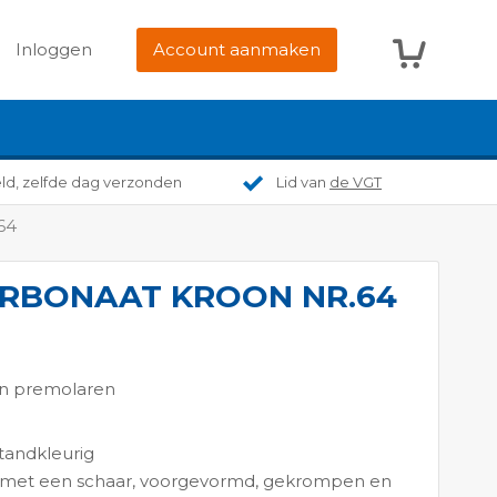
Winkelwag
Inloggen
Account aanmaken
eld, zelfde dag verzonden
Lid van
de VGT
64
ARBONAAT KROON NR.64
en premolaren
 tandkleurig
n met een schaar, voorgevormd, gekrompen en