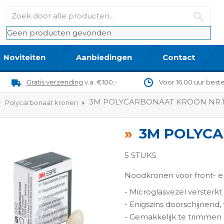
Geen producten gevonden
Noviteiten
Aanbiedingen
Contact
Gratis verzending
v.a. €100,-
Voor 16.00 uur best
3M POLYCARBONAAT KROON NR.
Polycarbonaat kronen
3M POLYCA
5 STUKS
Noodkronen voor front- 
- Microglasvezel versterkt
ngen-
- Enigszins doorschijnend,
- Gemakkelijk te trimme