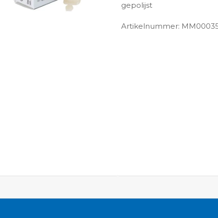
gepolijst
Artikelnummer: MM0003
ngen-