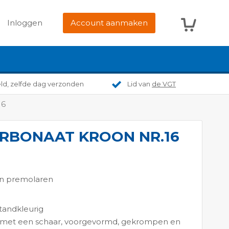
Winkelwag
Inloggen
Account aanmaken
eld, zelfde dag verzonden
Lid van
de VGT
16
RBONAAT KROON NR.16
en premolaren
 tandkleurig
n met een schaar, voorgevormd, gekrompen en