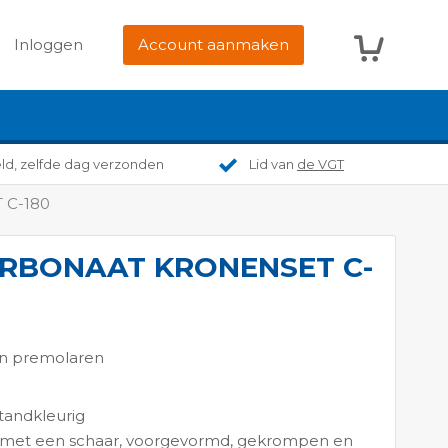
Winkelwag
Inloggen
Account aanmaken
eld, zelfde dag verzonden
Lid van
de VGT
C-180
RBONAAT KRONENSET C-
en premolaren
 tandkleurig
n met een schaar, voorgevormd, gekrompen en