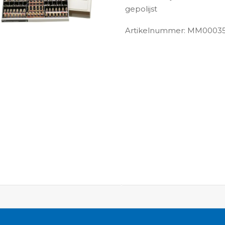
gepolijst
Artikelnummer: MM0003
ngen-