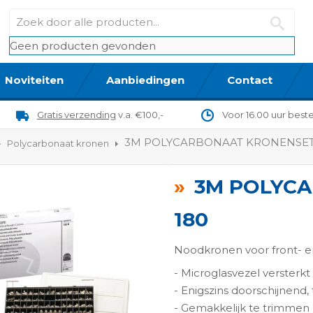
Geen producten gevonden
Noviteiten
Aanbiedingen
Contact
Gratis verzending
v.a. €100,-
Voor 16.00 uur best
3M POLYCARBONAAT KRONENSET 
Polycarbonaat kronen
3M POLYCA
180
Noodkronen voor front- 
- Microglasvezel versterkt
ngen-
- Enigszins doorschijnend,
- Gemakkelijk te trimme