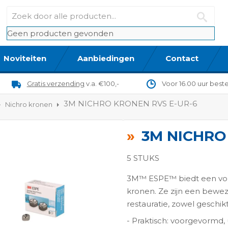
Geen producten gevonden
Noviteiten
Aanbiedingen
Contact
Gratis verzending
v.a. €100,-
Voor 16.00 uur best
3M NICHRO KRONEN RVS E-UR-6
Nichro kronen
3M NICHRO
5 STUKS
3M™ ESPE™ biedt een voll
kronen. Ze zijn een bewez
restauratie, zowel geschik
ngen-
- Praktisch: voorgevormd,