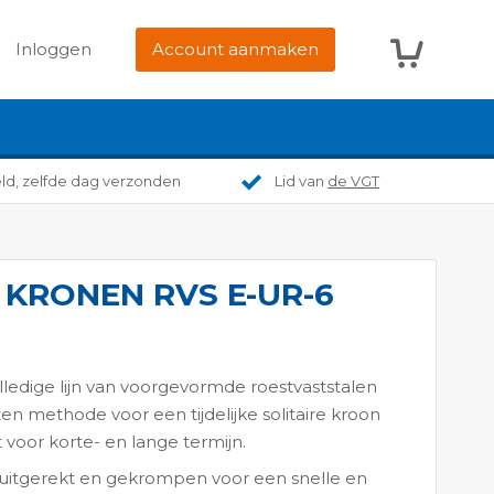
Winkelwag
Inloggen
Account aanmaken
eld, zelfde dag verzonden
Lid van
de VGT
 KRONEN RVS E-UR-6
edige lijn van voorgevormde roestvaststalen
en methode voor een tijdelijke solitaire kroon
t voor korte- en lange termijn.
 uitgerekt en gekrompen voor een snelle en