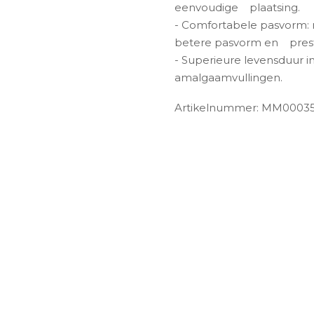
eenvoudige
plaatsing.
- Comfortabele pasvorm:
betere pasvorm en
pres
- Superieure levensduur in
amalgaamvullingen.
Artikelnummer: MM0003
ngen-