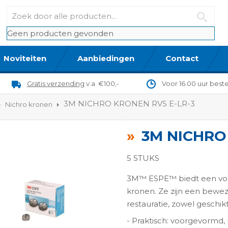
Geen producten gevonden
Noviteiten
Aanbiedingen
Contact
Gratis verzending
v.a. €100,-
Voor 16.00 uur best
3M NICHRO KRONEN RVS E-LR-3
Nichro kronen
3M NICHRO
5 STUKS
3M™ ESPE™ biedt een voll
kronen. Ze zijn een bewez
restauratie, zowel geschik
ngen-
- Praktisch: voorgevormd,