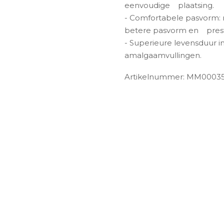
eenvoudige
plaatsing.
- Comfortabele pasvorm:
betere pasvorm en
pres
- Superieure levensduur in
amalgaamvullingen.
Artikelnummer: MM0003
ngen-