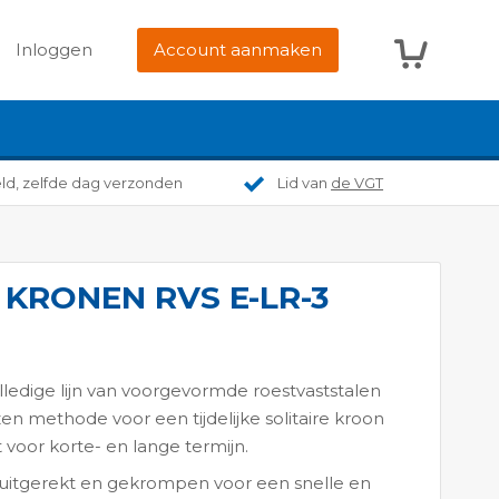
Winkelwag
Inloggen
Account aanmaken
eld, zelfde dag verzonden
Lid van
de VGT
 KRONEN RVS E-LR-3
edige lijn van voorgevormde roestvaststalen
en methode voor een tijdelijke solitaire kroon
t voor korte- en lange termijn.
 uitgerekt en gekrompen voor een snelle en