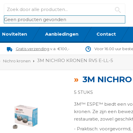
Geen producten gevonden
Noviteiten
Aanbiedingen
Contact
Gratis verzending
v.a. €100,-
Voor 16.00 uur best
3M NICHRO KRONEN RVS E-LL-5
Nichro kronen
3M NICHRO
5 STUKS
3M™ ESPE™ biedt een voll
kronen. Ze zijn een bewez
restauratie, zowel geschik
ngen-
- Praktisch: voorgevormd,