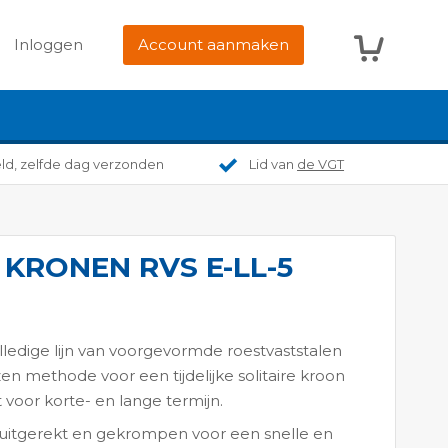
Winkelwag
Inloggen
Account aanmaken
eld, zelfde dag verzonden
Lid van
de VGT
 KRONEN RVS E-LL-5
edige lijn van voorgevormde roestvaststalen
en methode voor een tijdelijke solitaire kroon
t voor korte- en lange termijn.
 uitgerekt en gekrompen voor een snelle en