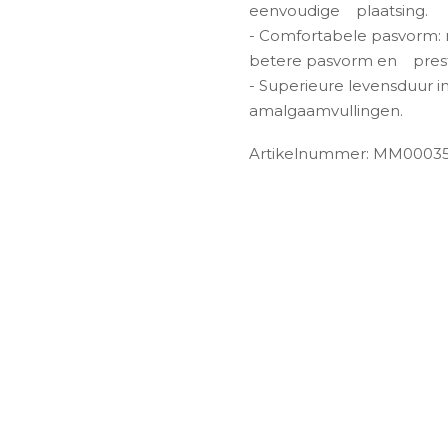
eenvoudige
plaatsing.
- Comfortabele pasvorm:
betere pasvorm en
pres
- Superieure levensduur in
amalgaamvullingen.
Artikelnummer: MM0003
ngen-