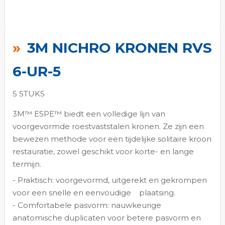
Ga
naar
3M NICHRO KRONEN RVS
het
begin
6-UR-5
van
de
5 STUKS
afbeeldingen-
3M™ ESPE™ biedt een volledige lijn van
gallerij
voorgevormde roestvaststalen kronen. Ze zijn een
bewezen methode voor een tijdelijke solitaire kroon
restauratie, zowel geschikt voor korte- en lange
termijn.
- Praktisch: voorgevormd, uitgerekt en gekrompen
voor een snelle en eenvoudige
plaatsing.
- Comfortabele pasvorm: nauwkeurige
anatomische duplicaten voor betere pasvorm en