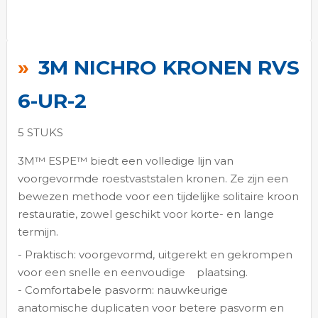
Ga
naar
3M NICHRO KRONEN RVS
het
begin
6-UR-2
van
de
5 STUKS
afbeeldingen-
3M™ ESPE™ biedt een volledige lijn van
gallerij
voorgevormde roestvaststalen kronen. Ze zijn een
bewezen methode voor een tijdelijke solitaire kroon
restauratie, zowel geschikt voor korte- en lange
termijn.
- Praktisch: voorgevormd, uitgerekt en gekrompen
voor een snelle en eenvoudige
plaatsing.
- Comfortabele pasvorm: nauwkeurige
anatomische duplicaten voor betere pasvorm en