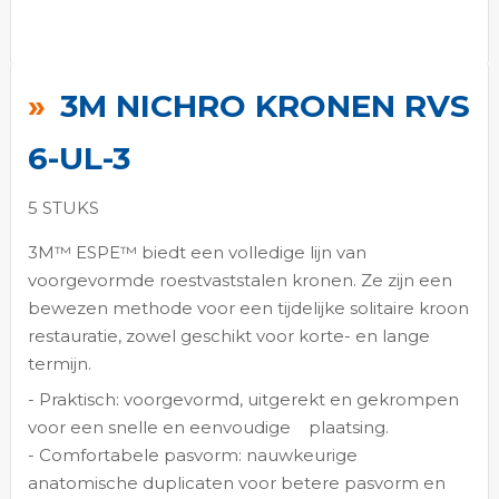
Ga
naar
3M NICHRO KRONEN RVS
het
begin
6-UL-3
van
de
5 STUKS
afbeeldingen-
3M™ ESPE™ biedt een volledige lijn van
gallerij
voorgevormde roestvaststalen kronen. Ze zijn een
bewezen methode voor een tijdelijke solitaire kroon
restauratie, zowel geschikt voor korte- en lange
termijn.
- Praktisch: voorgevormd, uitgerekt en gekrompen
voor een snelle en eenvoudige
plaatsing.
- Comfortabele pasvorm: nauwkeurige
anatomische duplicaten voor betere pasvorm en