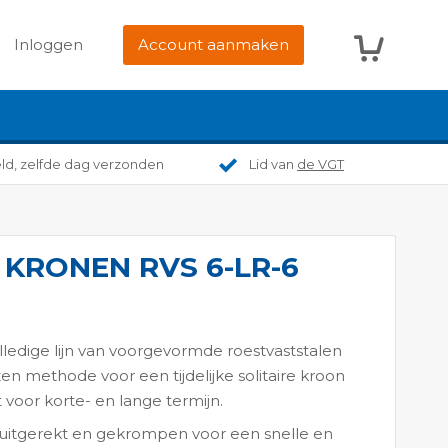
Winkelwag
Inloggen
Account aanmaken
eld, zelfde dag verzonden
Lid van
de VGT
 KRONEN RVS 6-LR-6
edige lijn van voorgevormde roestvaststalen
en methode voor een tijdelijke solitaire kroon
t voor korte- en lange termijn.
 uitgerekt en gekrompen voor een snelle en