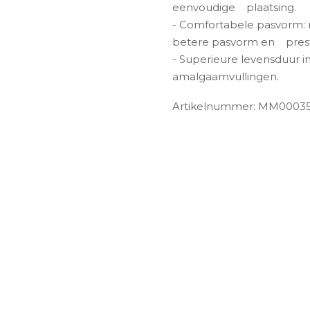
eenvoudige
plaatsing.
- Comfortabele pasvorm:
betere pasvorm en
pres
- Superieure levensduur in
amalgaamvullingen.
Artikelnummer: MM0003
ngen-