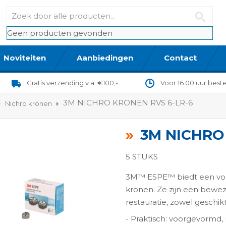
Geen producten gevonden
Noviteiten
Aanbiedingen
Contact
Gratis verzending
v.a. €100,-
Voor 16.00 uur best
3M NICHRO KRONEN RVS 6-LR-6
Nichro kronen
3M NICHRO
5 STUKS
3M™ ESPE™ biedt een voll
kronen. Ze zijn een bewez
restauratie, zowel geschik
ngen-
- Praktisch: voorgevormd,