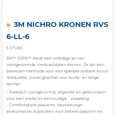
Ga
naar
3M NICHRO KRONEN RVS
het
begin
6-LL-6
van
de
5 STUKS
afbeeldingen-
3M™ ESPE™ biedt een volledige lijn van
gallerij
voorgevormde roestvaststalen kronen. Ze zijn een
bewezen methode voor een tijdelijke solitaire kroon
restauratie, zowel geschikt voor korte- en lange
termijn.
- Praktisch: voorgevormd, uitgerekt en gekrompen
voor een snelle en eenvoudige
plaatsing.
- Comfortabele pasvorm: nauwkeurige
anatomische duplicaten voor betere pasvorm en