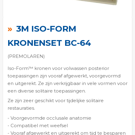
Ga
naar
3M ISO-FORM
het
begin
KRONENSET BC-64
van
de
(PREMOLAREN)
afbeeldingen-
Iso-Form™ kronen voor volwassen posterior
gallerij
toepassingen zijn vooraf afgewerkt, voorgevormd
en uitgerekt. Ze zijn verkrijgbaar in vele vormen voor
een diverse solitaire toepassingen.
Ze zijn zeer geschikt voor tijdelijke solitaire
restauraties.
- Voorgevormde occlusale anatomie
- Compatibel met weefsel
- Vooraf afgewerkt en uitgerekt om tijd te besparen