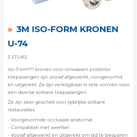
Ga
naar
3M ISO-FORM KRONEN
het
begin
U-74
van
de
5 STUKS
afbeeldingen-
Iso-Form™ kronen voor volwassen posterior
gallerij
toepassingen zijn vooraf afgewerkt, voorgevormd
en uitgerekt. Ze zijn verkrijgbaar in vele vormen voor
een diverse solitaire toepassingen.
Ze zijn zeer geschikt voor tijdelijke solitaire
restauraties.
- Voorgevormde occlusale anatomie
- Compatibel met weefsel
- Vooraf afgewerkt en uitgerekt om tijd te besparen