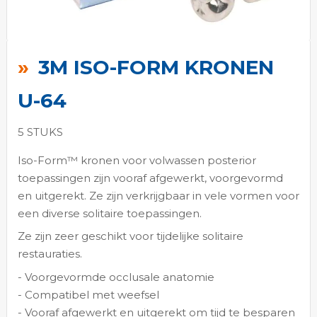
Ga
naar
3M ISO-FORM KRONEN
het
begin
U-64
van
de
5 STUKS
afbeeldingen-
Iso-Form™ kronen voor volwassen posterior
gallerij
toepassingen zijn vooraf afgewerkt, voorgevormd
en uitgerekt. Ze zijn verkrijgbaar in vele vormen voor
een diverse solitaire toepassingen.
Ze zijn zeer geschikt voor tijdelijke solitaire
restauraties.
- Voorgevormde occlusale anatomie
- Compatibel met weefsel
- Vooraf afgewerkt en uitgerekt om tijd te besparen