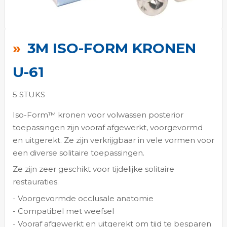
Ga
naar
3M ISO-FORM KRONEN
het
begin
U-61
van
de
5 STUKS
afbeeldingen-
Iso-Form™ kronen voor volwassen posterior
gallerij
toepassingen zijn vooraf afgewerkt, voorgevormd
en uitgerekt. Ze zijn verkrijgbaar in vele vormen voor
een diverse solitaire toepassingen.
Ze zijn zeer geschikt voor tijdelijke solitaire
restauraties.
- Voorgevormde occlusale anatomie
- Compatibel met weefsel
- Vooraf afgewerkt en uitgerekt om tijd te besparen