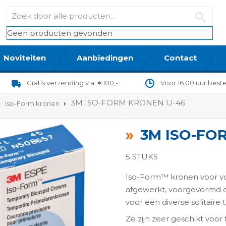
Geen producten gevonden
Noviteiten
Aanbiedingen
Contact
Gratis verzending
v.a. €100,-
Voor 16.00 uur best
3M ISO-FORM KRONEN U-46
Iso-Form kronen
3M ISO-FO
5 STUKS
Iso-Form™ kronen voor vol
afgewerkt, voorgevormd en
voor een diverse solitaire
ngen-
Ze zijn zeer geschikt voor ti