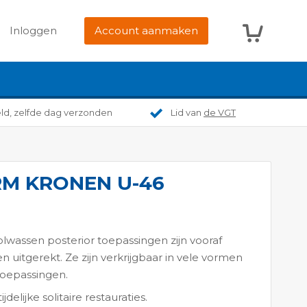
Winkelwag
Inloggen
Account aanmaken
eld, zelfde dag verzonden
Lid van
de VGT
RM KRONEN U-46
wassen posterior toepassingen zijn vooraf
 uitgerekt. Ze zijn verkrijgbaar in vele vormen
 toepassingen.
jdelijke solitaire restauraties.