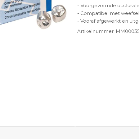
- Voorgevormde occlusal
- Compatibel met weefse
- Vooraf afgewerkt en uitg
Artikelnummer: MM0003
ngen-